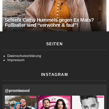
Schießt Cathy Hummels gegen Ex Mats?
Fußballer sind “verwöhnt & faul”!
SEITEN
Datenschutzerklärung
Impressum
INSTAGRAM
@
promiwood