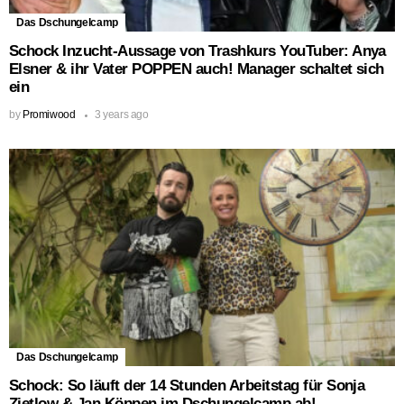
Das Dschungelcamp
Schock Inzucht-Aussage von Trashkurs YouTuber: Anya
Elsner & ihr Vater POPPEN auch! Manager schaltet sich
ein
by
Promiwood
3 years ago
Das Dschungelcamp
Schock: So läuft der 14 Stunden Arbeitstag für Sonja
Zietlow & Jan Köppen im Dschungelcamp ab!