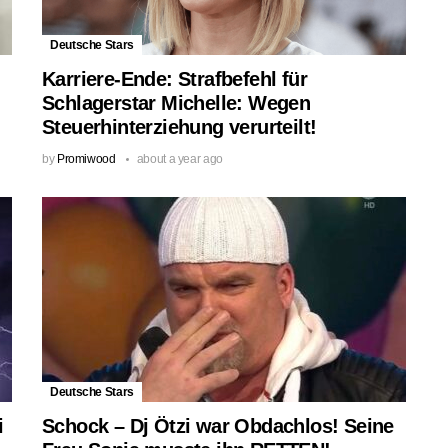
Deutsche Stars
Karriere-Ende: Strafbefehl für
Schlagerstar Michelle: Wegen
Steuerhinterziehung verurteilt!
by
Promiwood
about a year ago
Deutsche Stars
i
Schock – Dj Ötzi war Obdachlos! Seine