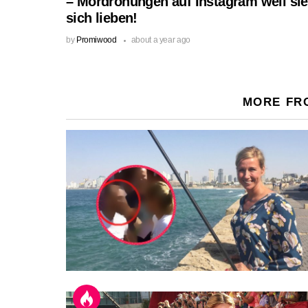
– Mordrohungen auf Instagram weil sie
sich lieben!
by
Promiwood
about a year ago
MORE FR