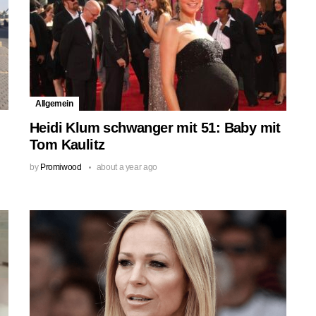
Allgemein
Heidi Klum schwanger mit 51: Baby mit
Tom Kaulitz
by
Promiwood
about a year ago