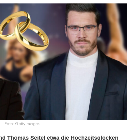
Foto: GettyImages
nd Thomas Seitel etwa die Hochzeitsglocken