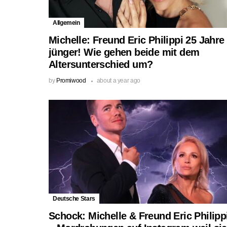
Allgemein
Michelle: Freund Eric Philippi 25 Jahre
jünger! Wie gehen beide mit dem
Altersunterschied um?
by
Promiwood
about a year ago
Deutsche Stars
Schock: Michelle & Freund Eric Philipp