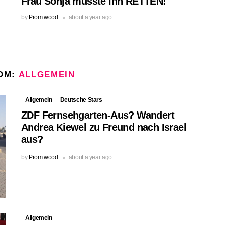
Frau Sonja musste ihn RETTEN!
by
Promiwood
about a year ago
OM:
ALLGEMEIN
Allgemein
Deutsche Stars
ZDF Fernsehgarten-Aus? Wandert
Andrea Kiewel zu Freund nach Israel
aus?
by
Promiwood
about a year ago
Allgemein