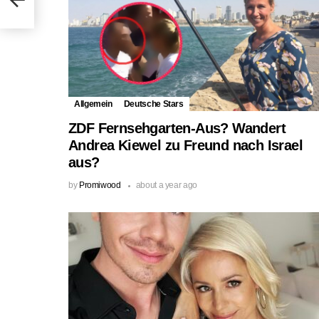
Allgemein
Deutsche Stars
ZDF Fernsehgarten-Aus? Wandert
Andrea Kiewel zu Freund nach Israel
aus?
by
Promiwood
about a year ago