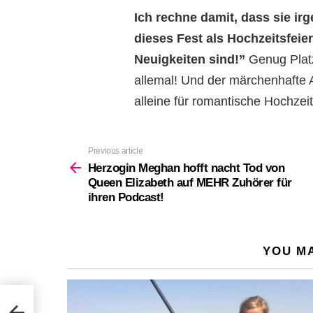
Ich rechne damit, dass sie i
dieses Fest als Hochzeitsfeie
Neuigkeiten sind!”
Genug Plat
allemal! Und der märchenhafte
alleine für romantische Hochze
Previous article
See
more
Herzogin Meghan hofft nacht Tod von
Queen Elizabeth auf MEHR Zuhörer für
ihren Podcast!
YOU MA
r