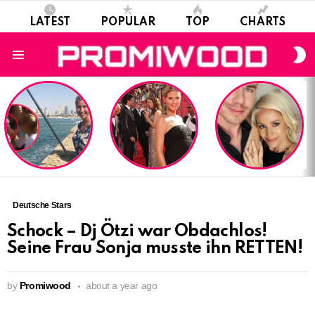
LATEST
POPULAR
TOP
CHARTS
S
S
Menu
LATEST
STORIES
Deutsche Stars
Schock – Dj Ötzi war Obdachlos!
Seine Frau Sonja musste ihn RETTEN!
by
Promiwood
about a year ago