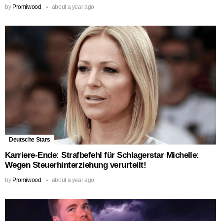
by
Promiwood
about a year ago
Deutsche Stars
Karriere-Ende: Strafbefehl für Schlagerstar Michelle:
Wegen Steuerhinterziehung verurteilt!
by
Promiwood
about a year ago