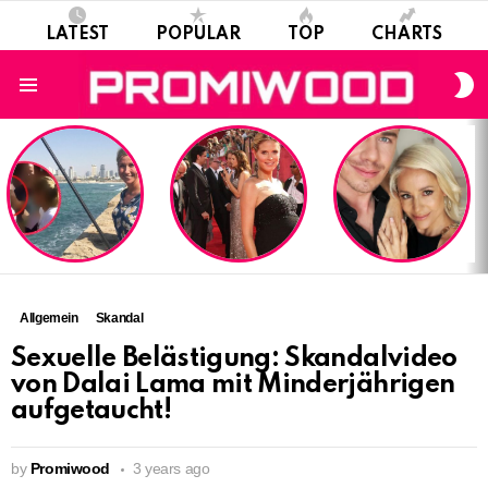
LATEST
POPULAR
TOP
CHARTS
S
S
Menu
LATEST
STORIES
Allgemein
Skandal
Sexuelle Belästigung: Skandalvideo
von Dalai Lama mit Minderjährigen
aufgetaucht!
by
Promiwood
3 years ago