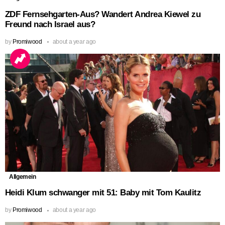
ZDF Fernsehgarten-Aus? Wandert Andrea Kiewel zu
Freund nach Israel aus?
by
Promiwood
about a year ago
Allgemein
Heidi Klum schwanger mit 51: Baby mit Tom Kaulitz
by
Promiwood
about a year ago