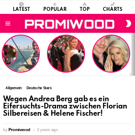
LATEST
POPULAR
TOP
CHARTS
S
S
Menu
LATEST
STORIES
Allgemein
Deutsche Stars
Wegen Andrea Berg gab es ein
Eifersuchts-Drama zwischen Florian
Silbereisen & Helene Fischer!
by
Promiwood
3 years ago