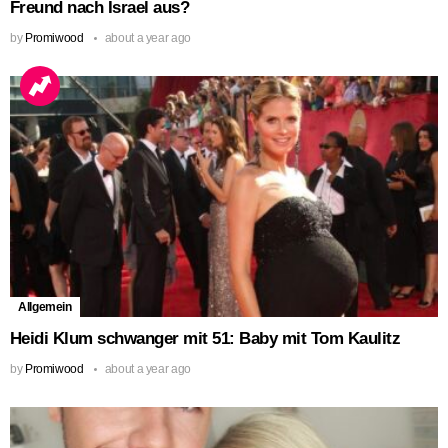
Freund nach Israel aus?
by
Promiwood
about a year ago
Allgemein
Heidi Klum schwanger mit 51: Baby mit Tom Kaulitz
by
Promiwood
about a year ago