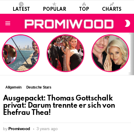
LATEST
POPULAR
TOP
CHARTS
S
S
Menu
LATEST
STORIES
Allgemein
Deutsche Stars
Ausgepackt: Thomas Gottschalk
privat: Darum trennte er sich von
Ehefrau Thea!
by
Promiwood
3 years ago