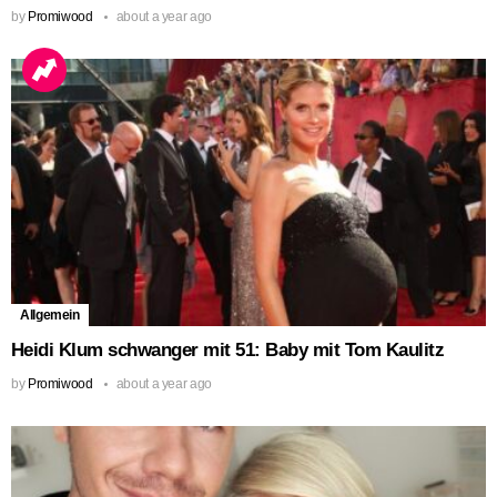
by
Promiwood
about a year ago
Allgemein
Heidi Klum schwanger mit 51: Baby mit Tom Kaulitz
by
Promiwood
about a year ago