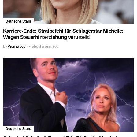
Deutsche Stars
Karriere-Ende: Strafbefehl für Schlagerstar Michelle:
Wegen Steuerhinterziehung verurteilt!
by
Promiwood
about a year ago
Deutsche Stars