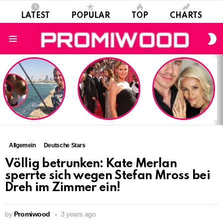
LATEST
POPULAR
TOP
CHARTS
S
S
Menu
LATEST
STORIES
Allgemein
Deutsche Stars
Völlig betrunken: Kate Merlan
sperrte sich wegen Stefan Mross bei
Dreh im Zimmer ein!
by
Promiwood
3 years ago