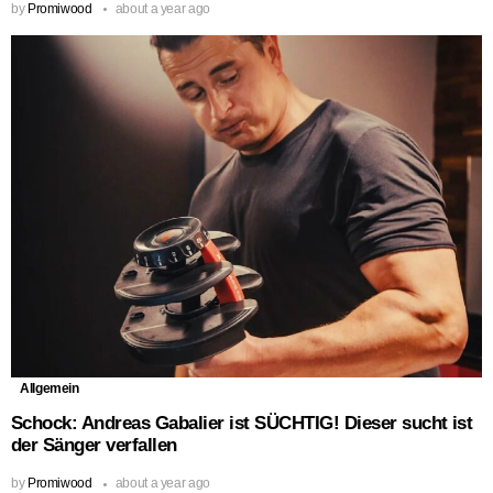
by
Promiwood
about a year ago
Allgemein
Schock: Andreas Gabalier ist SÜCHTIG! Dieser sucht ist
der Sänger verfallen
by
Promiwood
about a year ago