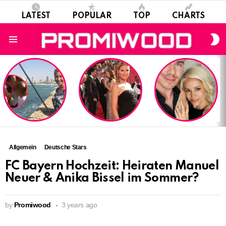
LATEST
POPULAR
TOP
CHARTS
S
S
Menu
LATEST
STORIES
Allgemein
Deutsche Stars
FC Bayern Hochzeit: Heiraten Manuel
Neuer & Anika Bissel im Sommer?
by
Promiwood
3 years ago