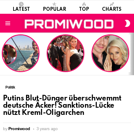
LATEST
POPULAR
TOP
CHARTS
S
S
Menu
LATEST
STORIES
Politik
Putins Blut-Dünger überschwemmt
deutsche Äcker! Sanktions-Lücke
nützt Kreml-Oligarchen
by
Promiwood
3 years ago