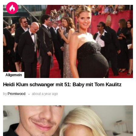
Allgemein
Heidi Klum schwanger mit 51: Baby mit Tom Kaulitz
by
Promiwood
about a year ago