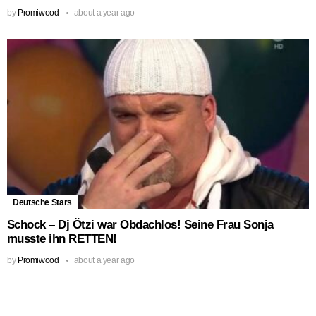
by
Promiwood
about a year ago
Deutsche Stars
Schock – Dj Ötzi war Obdachlos! Seine Frau Sonja
musste ihn RETTEN!
by
Promiwood
about a year ago