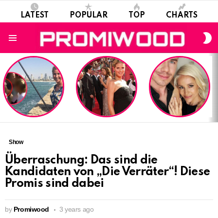
LATEST
POPULAR
TOP
CHARTS
S
S
Menu
LATEST
STORIES
Show
Überraschung: Das sind die
Kandidaten von „Die Verräter“! Diese
Promis sind dabei
by
Promiwood
3 years ago