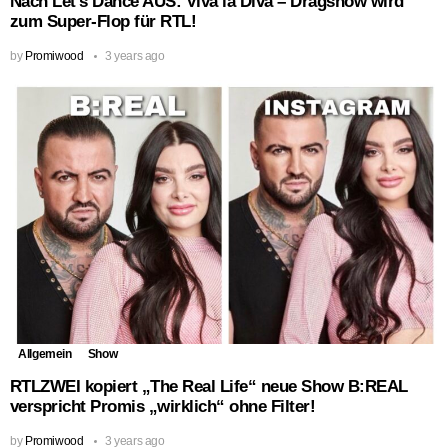
Nach Let’s Dance AUS: Viva la Diva – Dragshow wird
zum Super-Flop für RTL!
by
Promiwood
3 years ago
Allgemein
Show
RTLZWEI kopiert „The Real Life“ neue Show B:REAL
verspricht Promis „wirklich“ ohne Filter!
by
Promiwood
3 years ago