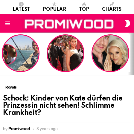
LATEST
POPULAR
TOP
CHARTS
S
S
Menu
LATEST
STORIES
Royals
Schock: Kinder von Kate dürfen die
Prinzessin nicht sehen! Schlimme
Krankheit?
by
Promiwood
3 years ago