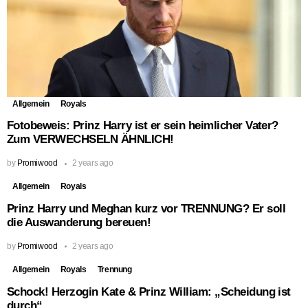
Allgemein
Royals
Fotobeweis: Prinz Harry ist er sein heimlicher Vater?
Zum VERWECHSELN ÄHNLICH!
by
Promiwood
2 years ago
Allgemein
Royals
Prinz Harry und Meghan kurz vor TRENNUNG? Er soll
die Auswanderung bereuen!
by
Promiwood
2 years ago
Allgemein
Royals
Trennung
Schock! Herzogin Kate & Prinz William: „Scheidung ist
durch“