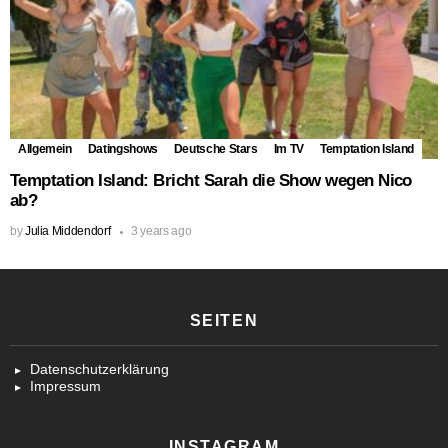
Allgemein
Datingshows
Deutsche Stars
Im TV
Temptation Island
Temptation Island: Bricht Sarah die Show wegen Nico
ab?
by
Julia Middendorf
3 years ago
SEITEN
Datenschutzerklärung
Impressum
INSTAGRAM