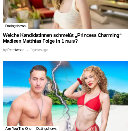
Datingshows
Welche Kandidatinnen schmeißt „Princess Charming“
Madleen Matthias Folge in 1 raus?
by
Promiwood
3 years ago
Are You The One
Datingshows