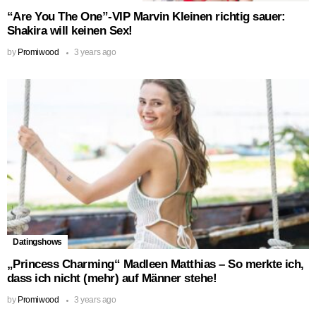
“Are You The One”-VIP Marvin Kleinen richtig sauer:
Shakira will keinen Sex!
by
Promiwood
3 years ago
Datingshows
„Princess Charming“ Madleen Matthias – So merkte ich,
dass ich nicht (mehr) auf Männer stehe!
by
Promiwood
3 years ago