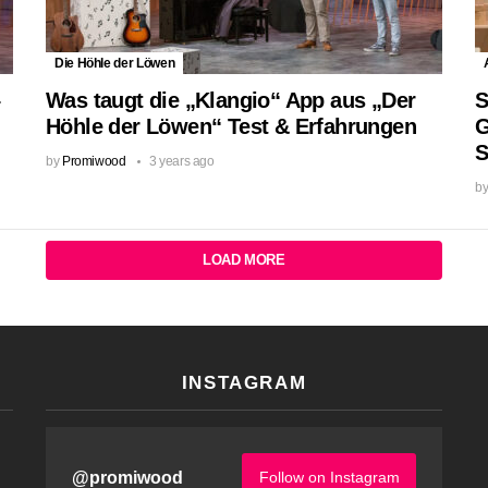
Die Höhle der Löwen
–
Was taugt die „Klangio“ App aus „Der
S
Höhle der Löwen“ Test & Erfahrungen
G
S
by
Promiwood
3 years ago
b
LOAD MORE
INSTAGRAM
@
promiwood
Follow on Instagram