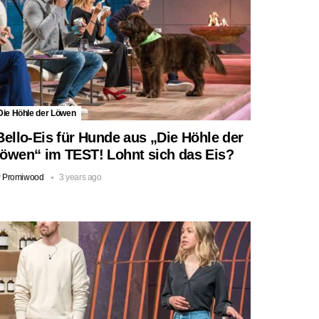
Die Höhle der Löwen
ello-Eis für Hunde aus „Die Höhle der
öwen“ im TEST! Lohnt sich das Eis?
y
Promiwood
3 years ago