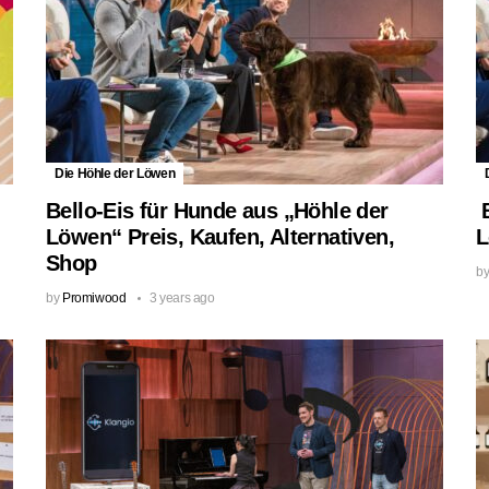
Die Höhle der Löwen
Bello-Eis für Hunde aus „Höhle der
B
Löwen“ Preis, Kaufen, Alternativen,
L
Shop
b
by
Promiwood
3 years ago