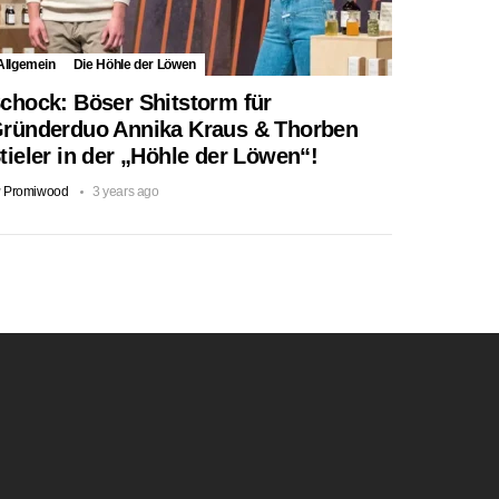
Allgemein
Die Höhle der Löwen
chock: Böser Shitstorm für
ründerduo Annika Kraus & Thorben
tieler in der „Höhle der Löwen“!
y
Promiwood
3 years ago