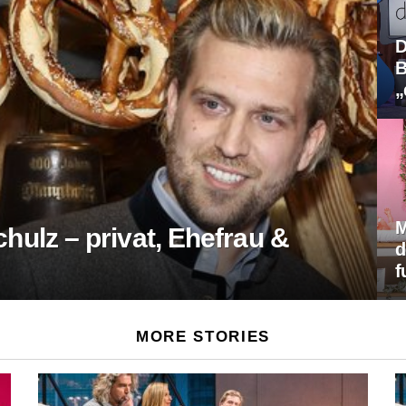
D
B
„
M
hulz – privat, Ehefrau &
d
f
MORE STORIES