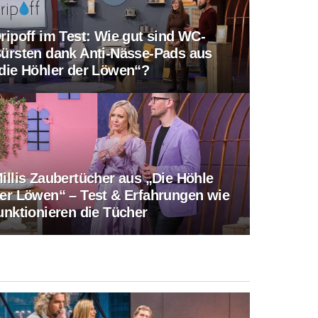
ripoff im Test: Wie gut sind WC-
ürsten dank Anti-Nässe-Pads aus
die Höhler der Löwen“?
illis Zaubertücher aus „Die Höhle
er Löwen“ – Test & Erfahrungen wie
unktionieren die Tücher